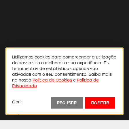
Utilizamos cookies para compreender a utilização
do nosso site e melhorar a sua experiência. As
ferramentas de estatísticas apenas são
ativadas com o seu consentimento. Saiba mais
na nossa
Política de Cookies
e
Política de
Privacidade
.
Tânia Silva
Gerir
RECUSAR
ACEITAR
Direção Artística e Atriz