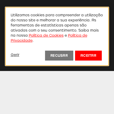
Utilizamos cookies para compreender a utilização
do nosso site e melhorar a sua experiência. As
ferramentas de estatísticas apenas são
ativadas com o seu consentimento. Saiba mais
na nossa
Política de Cookies
e
Política de
Privacidade
.
Carlos Pereira
Gerir
RECUSAR
ACEITAR
Ator
Biografia
Licenciado em Teatro pela Escola Superior de Teatro
e Cinema. Especializado em
Commedia Dell’Arte
e