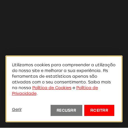
Utilizamos cookies para compreender a utilização
do nosso site e melhorar a sua experiência. As
ferramentas de estatísticas apenas são
ativadas com o seu consentimento. Saiba mais
na nossa
Política de Cookies
e
Política de
Ana Brandão
Privacidade
.
Gerir
RECUSAR
ACEITAR
Ator
Atriz colaboradora da ACTA.