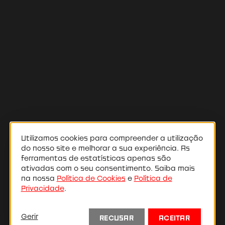
Utilizamos cookies para compreender a utilização
do nosso site e melhorar a sua experiência. As
ferramentas de estatísticas apenas são
ativadas com o seu consentimento. Saiba mais
Ana Anastácio
na nossa
Política de Cookies
e
Política de
Privacidade
.
Direção Financeira
Gerir
RECUSAR
ACEITAR
Responsável pela direção e